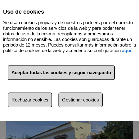
Select Language
▼
Uso de cookies
Se usan cookies propias y de nuestros partners para el correcto
funcionamiento de los servicios de la web y para poder tener
datos de uso de la misma, recopilamos y procesamos
información no sensible. Las cookies son guardadas durante un
periodo de 12 meses. Puedes consultar más información sobre la
política de cookies de la web y acceder a su configuración
aquí
.
1
Inmuebles
Montecorto (Málaga)
Aceptar todas las cookies y seguir navegando
Lista
Mapa
Filtros
Rechazar cookies
Gestionar cookies
más reciente
más reciente
Menos reciente
Baratos