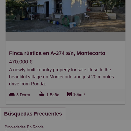
Caros
Pequeños
Grandes
Finca rústica en A-374 s/n, Montecorto
470.000 €
A newly built country property for sale close to the
beautiful village on Montecorto and just 20 minutes
drive from Ronda.
105m²
3 Dorm
1 Baño
The home is mostly on one level with a little step up to
the rear room. It needs finishing with interior doors,
kitchen and bathroom furniture.
Búsquedas Frecuentes
Approximately 105m2 build size and 40,000 m2 of
Propiedades En Ronda