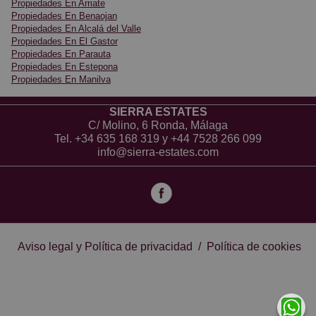
Propiedades En Arriate
land with many mature olive trees with a good
Propiedades En Benaojan
production of oil (14,000 kilos last year)
Propiedades En Alcalá del Valle
Propiedades En El Gastor
Propiedades En Parauta
Most of the finca is on a hill with wonderful views.
Propiedades En Estepona
There are some flat areas as well with fruit trees and a
Propiedades En Manilva
vegetable garden.
SIERRA ESTATES
The home comes with 2-3 bedrooms, 2 shower rooms
C/ Molino, 6 Ronda, Málaga
Tel.
+34 635 168 319
y
+44 7528 266 099
and a large open plan kitchen-lounge-diner.
info@sierra-estates.com
Fairly good access, loads of water from 2 wells and
electricity.
Water deposit with approximately 25,000 litres.
Aviso legal y Política de privacidad
/
Política de cookies
A great property walking distance to the village.