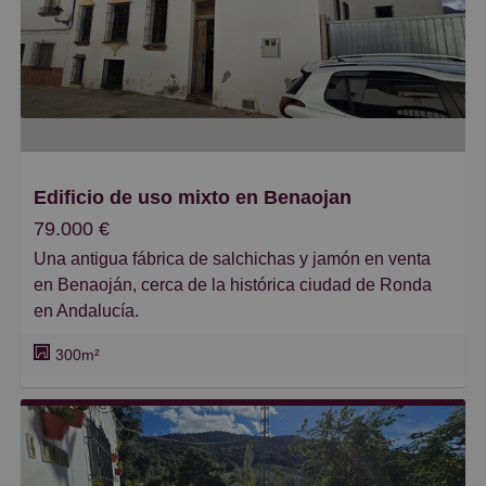
Caros
Pequeños
Grandes
Edificio de uso mixto en Benaojan
79.000 €
Una antigua fábrica de salchichas y jamón en venta
en Benaoján, cerca de la histórica ciudad de Ronda
en Andalucía.
300m²
Una gran oportunidad para comprar un proyecto sin
terminar. El propietario actual ya ha gastado más de
100.000 euros en la construcción y el trabajo
estructural.