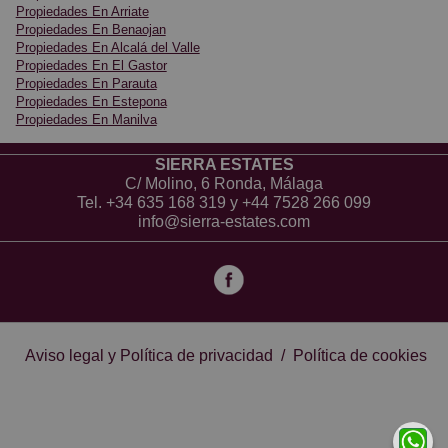
Propiedades En Arriate
All the buildings and gardens have been well looked
Propiedades En Benaojan
after with some ongoing maintenance.
Propiedades En Alcalá del Valle
Propiedades En El Gastor
Propiedades En Parauta
It is has been owned by the same family for many
Propiedades En Estepona
years and they are now looking to retire. Some
Propiedades En Manilva
furniture will be included.
SIERRA ESTATES
Such a beautiful location almost opposite the Cueva
C/ Molino, 6 Ronda, Málaga
Tel.
+34 635 168 319
y
+44 7528 266 099
del Gato and just a little walk to the train station in
info@sierra-estates.com
Benoajan. The historic town of Ronda is just 15
minutes by car as well.
A good size swimming pool and wonderful terrace.
Good supply of water, electricity and internet. Loads of
Aviso legal y Política de privacidad
/
Política de cookies
parking and shaded areas.
A great place to live, work and enjoy the Andalusian
life!