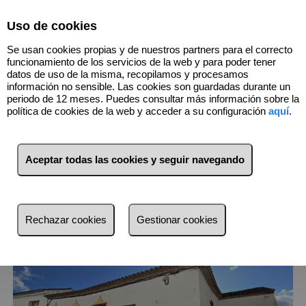
Select Language
▼
Uso de cookies
Se usan cookies propias y de nuestros partners para el correcto
funcionamiento de los servicios de la web y para poder tener
datos de uso de la misma, recopilamos y procesamos
información no sensible. Las cookies son guardadas durante un
periodo de 12 meses. Puedes consultar más información sobre la
política de cookies de la web y acceder a su configuración
aquí
.
2
Inmuebles
Benaojan (Málaga)
Aceptar todas las cookies y seguir navegando
Lista
Mapa
Filtros
Rechazar cookies
Gestionar cookies
más reciente
más reciente
Menos reciente
Baratos