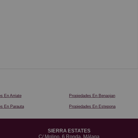
s En Arriate
Propiedades En Benaojan
es En Parauta
Propiedades En Estepona
SIERRA ESTATES
C/ Molino, 6 Ronda, Málaga