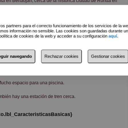
n terminar. El propietario actual ya ha gastado más de
os partners para el correcto funcionamiento de los servicios de la w
uctural.
amos información no sensible. Las cookies son guardadas durante u
política de cookies de la web y acceder a su configuración
aquí
.
o en una gran casa de huéspedes, bar, cafetería, restaurante
seguir navegando
Rechazar cookies
Gestionar cookies
 de construcción y una gran terraza en la azotea con
Mucho espacio para una piscina.
ambién hay una estación de tren cerca.
co.lbl_CaracteristicasBasicas}