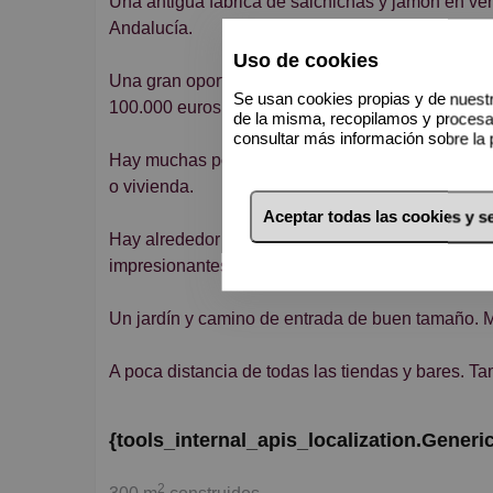
Una antigua fábrica de salchichas y jamón en venta en Benaoján, cerca de la histórica ciudad de Ronda en
Andalucía.
Uso de cookies
Una gran oportunidad para comprar un proyecto si
Se usan cookies propias y de nuestr
100.000 euros en la construcción y el trabajo estr
de la misma, recopilamos y proces
consultar más información sobre la 
Hay muchas posibilidades aquí, tal vez convertirl
o vivienda.
Aceptar todas las cookies y 
Hay alrededor de 300 metros cuadrados de tamaño
impresionantes vistas panorámicas.
Un jardín y camino de entrada de buen tamaño. 
A poca distancia de todas las tiendas y bares. T
{tools_internal_apis_localization.Generi
2