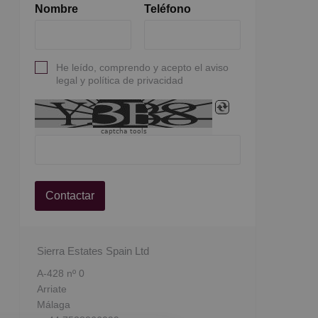
Nombre
Teléfono
He leído, comprendo y acepto el aviso
legal y política de privacidad
captcha tools
Contactar
Sierra Estates Spain Ltd
A-428 nº 0
Arriate
Málaga