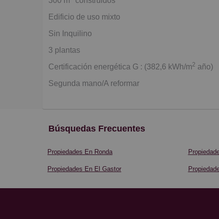
300 m
construidos
Edificio de uso mixto
Sin Inquilino
3 plantas
2
Certificación energética G : (382,6 kWh/m
año)
Segunda mano/A reformar
Búsquedas Frecuentes
Propiedades En Ronda
Propiedade
Propiedades En El Gastor
Propiedad