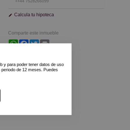
++44 7528266099
Calcula tu hipoteca
Comparte este inmueble
WhatsApp
Facebook
Twitter
Print
eb y para poder tener datos de uso
n periodo de 12 meses. Puedes