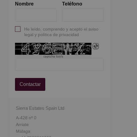
Nombre
Teléfono
He leído, comprendo y acepto el aviso
legal y política de privacidad
captcha tools
Contactar
Sierra Estates Spain Ltd
A-428 nº 0
Arriate
Málaga