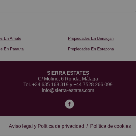
s En Arriate
Propiedades En Benaojan
es En Parauta
Propiedades En Estepona
SIERRA ESTATES
C/ Molino, 6 Ronda, Málaga
Tel.
+34 635 168 319
y
+44 7528 266 099
info@sierra-estates.com
Aviso legal y Política de privacidad
/
Política de cookies