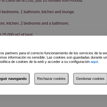
ey of Llano de la Cruz, just 10 minutes from Ronda.
 3 bedrooms, 1 bathroom, kitchen and lounge.
oom, kitchen, 2 bedrooms and a bathroom.
t 25,000 m2 of land.
plete renovation.
os partners para el correcto funcionamiento de los servicios de la w
amos información no sensible. Las cookies son guardadas durante u
easy walking distance. Arriate and Ronda close by.
política de cookies de la web y acceder a su configuración
aquí
.
seguir navegando
Rechazar cookies
Gestionar cookies