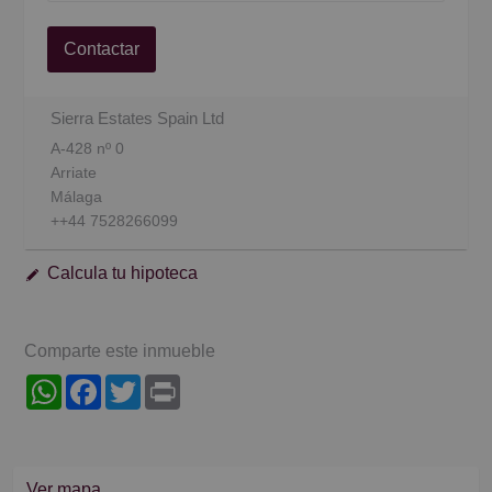
Contactar
Sierra Estates Spain Ltd
A-428 nº 0
Arriate
Málaga
++44 7528266099
Calcula tu hipoteca
Comparte este inmueble
WhatsApp
Facebook
Twitter
Print
Ver mapa